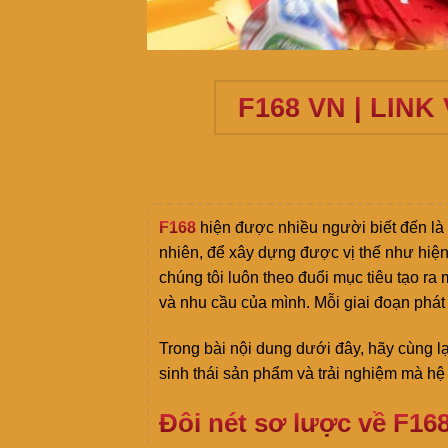
F168 VN | LIN
F168
hiện được nhiều người biết đến là m
nhiên, để xây dựng được vị thế như hiện
chúng tôi luôn theo đuổi mục tiêu tạo ra
và nhu cầu của mình. Mỗi giai đoạn phát
Trong bài nội dung dưới đây, hãy cùng l
sinh thái sản phẩm và trải nghiệm mà h
Đôi nét sơ lược về F168